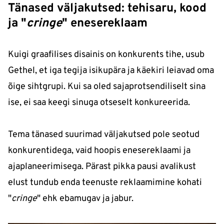
Tänased väljakutsed: tehisaru, kood
ja "
cringe
" enesereklaam
Kuigi graafilises disainis on konkurents tihe, usub
Gethel, et iga tegija isikupära ja käekiri leiavad oma
õige sihtgrupi. Kui sa oled sajaprotsendiliselt sina
ise, ei saa keegi sinuga otseselt konkureerida.
Tema tänased suurimad väljakutsed pole seotud
konkurentidega, vaid hoopis enesereklaami ja
ajaplaneerimisega. Pärast pikka pausi avalikust
elust tundub enda teenuste reklaamimine kohati
"
cringe
" ehk ebamugav ja jabur.