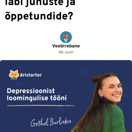
läbi juhuste ja
õppetundide?
Veebirebane
06. juuli