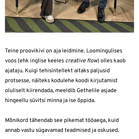
Teine proovikivi on aja leidmine. Loomingulises
voos (ehk inglise keeles
creative flow
) olles kaob
ajataju. Kuigi tehisintellekt aitaks paljusid
protsesse, näiteks kodulehe koodi kirjutamist
oluliselt kiirendada, meeldib Gethelile asjade
hingeellu süvitsi minna ja ise õppida.
Mõnikord tähendab see pikemat tööaega, kuid
annab vastu sügavamad teadmised ja oskused.