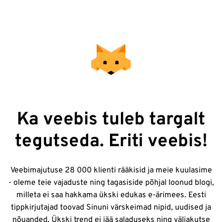
Ka veebis tuleb targalt
tegutseda. Eriti veebis!
Veebimajutuse 28 000 klienti rääkisid ja meie kuulasime
- oleme teie vajaduste ning tagasiside põhjal loonud blogi,
milleta ei saa hakkama ükski edukas e-ärimees. Eesti
tippkirjutajad toovad Sinuni värskeimad nipid, uudised ja
nõuanded. Ükski trend ei jää saladuseks ning väljakutse