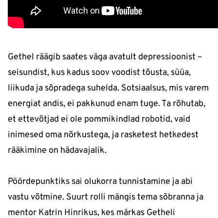
Gethel räägib saates väga avatult depressioonist –
seisundist, kus kadus soov voodist tõusta, süüa,
liikuda ja sõpradega suhelda. Sotsiaalsus, mis varem
energiat andis, ei pakkunud enam tuge. Ta rõhutab,
et ettevõtjad ei ole pommikindlad robotid, vaid
inimesed oma nõrkustega, ja rasketest hetkedest
rääkimine on hädavajalik.
Pöördepunktiks sai olukorra tunnistamine ja abi
vastu võtmine. Suurt rolli mängis tema sõbranna ja
mentor Katrin Hinrikus, kes märkas Getheli