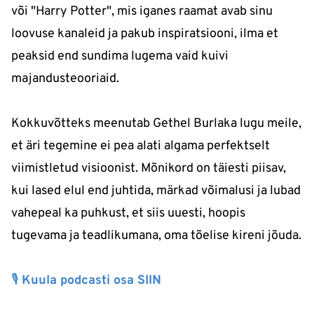
või "Harry Potter", mis iganes raamat avab sinu
loovuse kanaleid ja pakub inspiratsiooni, ilma et
peaksid end sundima lugema vaid kuivi
majandusteooriaid.
Kokkuvõtteks meenutab Gethel Burlaka lugu meile,
et äri tegemine ei pea alati algama perfektselt
viimistletud visioonist. Mõnikord on täiesti piisav,
kui lased elul end juhtida, märkad võimalusi ja lubad
vahepeal ka puhkust, et siis uuesti, hoopis
tugevama ja teadlikumana, oma tõelise kireni jõuda.
🎙 Kuula podcasti osa SIIN