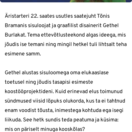
Äristarteri 22. saates usutles saatejuht Tõnis
Bramanis sisuloojat ja graafilist disainerit Gethel
Burlakat. Tema ettevõtlusteekond algas ideega, mis
jõudis ise temani ning mingil hetkel tuli lihtsalt teha
esimene samm.
Gethel alustas sisuloomega oma elukaaslase
toetusel ning jõudis tasapisi esimeste
koostööprojektideni. Kuid erinevad elus toimunud
sündmused viisid lõpuks olukorda, kus ta ei tahtnud
enam voodist tõusta, inimestega kohtuda ega isegi
liikuda. See hetk sundis teda peatuma ja küsima:
mis on päriselt minuga kooskõlas?