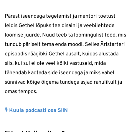
Pärast iseendaga tegelemist ja mentori toetust
leidis Gethel lõpuks tee disaini ja veebilehtede
loomise juurde. Nüüd teeb ta loomingulist tööd, mis
tundub päriselt tema enda moodi. Selles Äristarteri
episoodis räägibki Gethel ausalt, kuidas alustada
siis, kui sul ei ole veel kõiki vastuseid, mida
tähendab kaotada side iseendaga ja miks vahel
sünnivad kõige õigema tundega asjad rahulikult ja
omas tempos.
🎙 Kuula podcasti osa SIIN