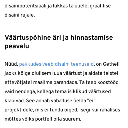
disainipotentsiaali ja lükkas ta uuele, graafilise
disaini rajale.
Väärtuspõhine äri ja hinnastamise
peavalu
Nüüd,
pakkudes veebidisaini teenuseid
, on Getheli
jaoks kõige olulisem luua väärtust ja aidata teistel
ettevõtjatel maailma parandada. Ta teeb koostööd
vaid nendega, kellega tema isiklikud väärtused
klapivad. See annab vabaduse öelda "ei"
projektidele, mis ei tundu õiged, isegi kui rahalises
mõttes võiks portfell olla suurem.