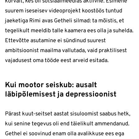
kõrvalt, kes oli sotsiaalmeedias aktiivne. Esimene
suurem iseseisev videoprojekt koostöös tuntud
jaeketiga Rimi avas Getheli silmad: ta mõistis, et
tegelikult meeldib talle kaamera ees olla ja suhelda.
Ettevõtte asutamine ei sündinud suurest
ambitsioonist maailma vallutada, vaid praktilisest
vajadusest oma tööde eest arveid esitada.
Kui mootor seiskub: ausalt
läbipõlemisest ja depressioonist
Pärast kuut-seitset aastat sisuloomist saabus hetk,
kui senine tegevus oli end täielikult ammendanud.
Gethel ei soovinud enam olla avalikkuse ees ega