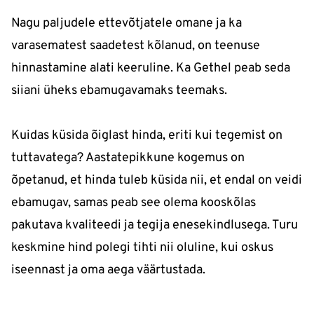
Nagu paljudele ettevõtjatele omane ja ka
varasematest saadetest kõlanud, on teenuse
hinnastamine alati keeruline. Ka Gethel peab seda
siiani üheks ebamugavamaks teemaks.
Kuidas küsida õiglast hinda, eriti kui tegemist on
tuttavatega? Aastatepikkune kogemus on
õpetanud, et hinda tuleb küsida nii, et endal on veidi
ebamugav, samas peab see olema kooskõlas
pakutava kvaliteedi ja tegija enesekindlusega. Turu
keskmine hind polegi tihti nii oluline, kui oskus
iseennast ja oma aega väärtustada.