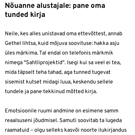
Nõuanne alustajale: pane oma
tunded kirja
Neile, kes alles unistavad oma ettevõttest, annab
Gethel lihtsa, kuid mõjuva soovituse: hakka asju
üles märkima. Tal endal on telefonis märkmik
nimega "Sahtliprojektid". Isegi kui sa veel ei tea,
mida täpselt teha tahad, aga tunned tugevat
sisemist kutset midagi luua, keskendu sellele
tundele ja pane tekkinud mõtted kirja.
Emotsioonile ruumi andmine on esimene samm
reaalsuseni jõudmisel. Samuti soovitab ta lugeda
raamatuid – olgu selleks kasvõi noorte ilukirjandus