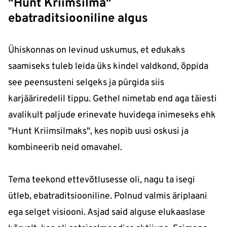
"Hunt Kriimsilma"
ebatraditsiooniline algus
Ühiskonnas on levinud uskumus, et edukaks
saamiseks tuleb leida üks kindel valdkond, õppida
see peensusteni selgeks ja pürgida siis
karjääriredelil tippu. Gethel nimetab end aga täiesti
avalikult paljude erinevate huvidega inimeseks ehk
"Hunt Kriimsilmaks", kes nopib uusi oskusi ja
kombineerib neid omavahel.
Tema teekond ettevõtlusesse oli, nagu ta isegi
ütleb, ebatraditsiooniline. Polnud valmis äriplaani
ega selget visiooni. Asjad said alguse elukaaslase