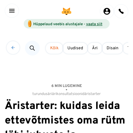
Hüppelaud veebis alustajale -
vaata siit
Kõik
Uudised
Äri
Disain
Tö
6 MIN LUGEMINE
turundus
äri
ärikonsultatsioonid
äristarter
Äristarter: kuidas leida
ettevõtmistes oma rütm