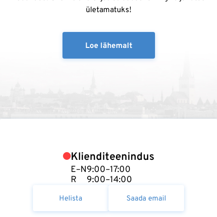
ületamatuks!
Loe lähemalt
Klienditeenindus
E–N
9:00–17:00
R
9:00–14:00
Helista
Saada email