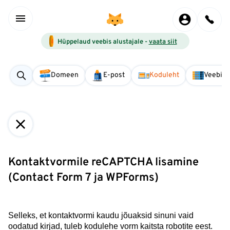
Hüppelaud veebis alustajale -
vaata siit
Domeen
E-post
Koduleht
Veebise
Kontaktvormile reCAPTCHA lisamine
(Contact Form 7 ja WPForms)
Selleks, et kontaktvormi kaudu jõuaksid sinuni vaid
oodatud kirjad, tuleb kodulehe vorm kaitsta robotite eest.