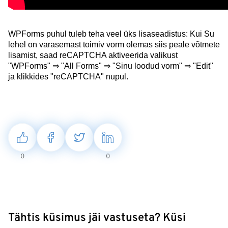
WPForms puhul tuleb teha veel üks lisaseadistus: Kui Su
lehel on varasemast toimiv vorm olemas siis peale võtmete
lisamist, saad reCAPTCHA aktiveerida valikust
"WPForms" ⇒ "All Forms" ⇒ "Sinu loodud vorm" ⇒ "Edit"
ja klikkides "reCAPTCHA" nupul.
0
0
Tähtis küsimus jäi vastuseta? Küsi