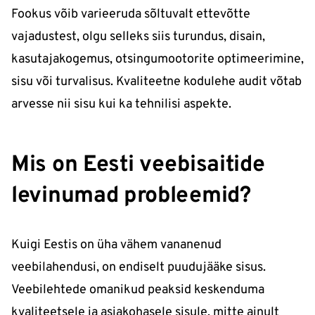
Fookus võib varieeruda sõltuvalt ettevõtte
vajadustest, olgu selleks siis turundus, disain,
kasutajakogemus, otsingumootorite optimeerimine,
sisu või turvalisus. Kvaliteetne kodulehe audit võtab
arvesse nii sisu kui ka tehnilisi aspekte.
Mis on Eesti veebisaitide
levinumad probleemid?
Kuigi Eestis on üha vähem vananenud
veebilahendusi, on endiselt puudujääke sisus.
Veebilehtede omanikud peaksid keskenduma
kvaliteetsele ja asjakohasele sisule, mitte ainult