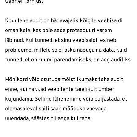
Gabriel Tornius.
Kodulehe audit on hädavajalik kõigile veebisaidi
omanikele, kes pole seda protseduuri varem
läbinud. Kui tunned, et sinu veebisaidil esineb
probleeme, millele sa ei oska näpuga näidata, kuid
tunned, et on ruumi parendamiseks, on aeg auditiks.
Mõnikord võib osutuda mõistlikumaks teha audit
enne, kui hakkad veebilehte täielikult ümber
kujundama. Selline lähenemine võib paljastada, et
olemasolevat saiti saab mõõduka vaevaga
uuendada, säästes nii aega kui raha.