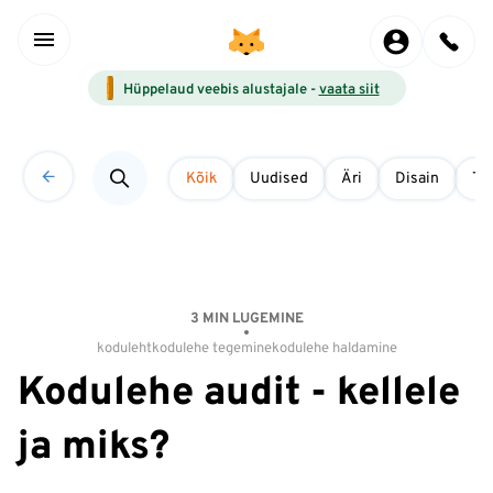
Hüppelaud veebis alustajale -
vaata siit
Kõik
Uudised
Äri
Disain
Tö
3 MIN LUGEMINE
koduleht
kodulehe tegemine
kodulehe haldamine
Kodulehe audit - kellele
ja miks?