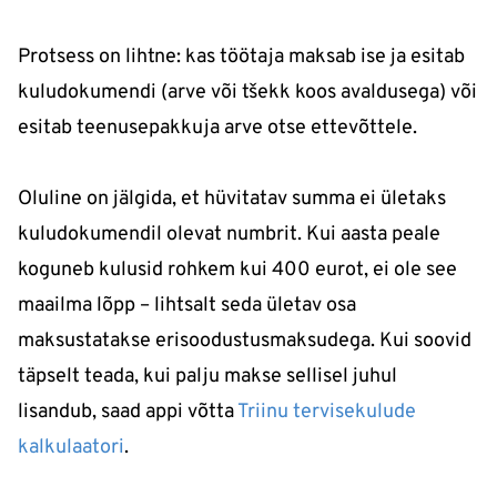
Protsess on lihtne: kas töötaja maksab ise ja esitab
kuludokumendi (arve või tšekk koos avaldusega) või
esitab teenusepakkuja arve otse ettevõttele.
Oluline on jälgida, et hüvitatav summa ei ületaks
kuludokumendil olevat numbrit. Kui aasta peale
koguneb kulusid rohkem kui 400 eurot, ei ole see
maailma lõpp – lihtsalt seda ületav osa
maksustatakse erisoodustusmaksudega. Kui soovid
täpselt teada, kui palju makse sellisel juhul
lisandub, saad appi võtta
Triinu tervisekulude
kalkulaatori
.