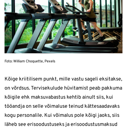
Foto: William Choquette, Pexels
Kõige kriitilisem punkt, mille vastu sageli eksitakse,
on võrdsus. Tervisekulude hüvitamist peab pakkuma
kõigile ehk maksuvabastus kehtib ainult siis, kui
tööandja on selle võimaluse teinud kättesaadavaks
kogu personalile. Kui võimalus pole kõigi jaoks, siis
läheb see erisoodustuseks ja erisoodustusmaksud