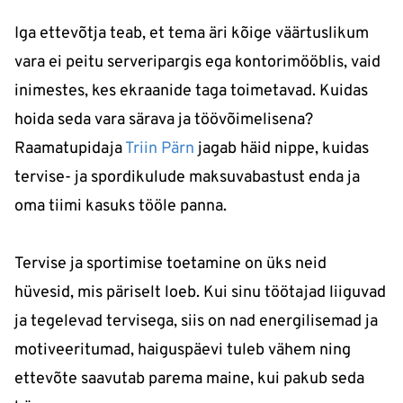
Iga ettevõtja teab, et tema äri kõige väärtuslikum
vara ei peitu serveripargis ega kontorimööblis, vaid
inimestes, kes ekraanide taga toimetavad. Kuidas
hoida seda vara särava ja töövõimelisena?
Raamatupidaja
Triin Pärn
jagab häid nippe, kuidas
tervise- ja spordikulude maksuvabastust enda ja
oma tiimi kasuks tööle panna.
Tervise ja sportimise toetamine on üks neid
hüvesid, mis päriselt loeb. Kui sinu töötajad liiguvad
ja tegelevad tervisega, siis on nad energilisemad ja
motiveeritumad, haiguspäevi tuleb vähem ning
ettevõte saavutab parema maine, kui pakub seda