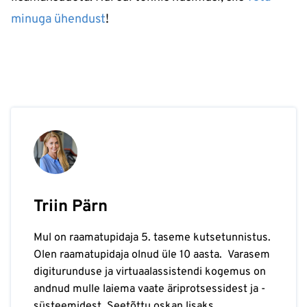
minuga ühendust
!
Triin Pärn
Mul on raamatupidaja 5. taseme kutsetunnistus.
Olen raamatupidaja olnud üle 10 aasta. Varasem
digiturunduse ja virtuaalassistendi kogemus on
andnud mulle laiema vaate äriprotsessidest ja -
süsteemidest. Seetõttu oskan lisaks