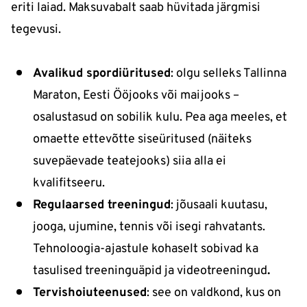
eriti laiad. Maksuvabalt saab hüvitada järgmisi
tegevusi.
Avalikud spordiüritused
: olgu selleks Tallinna
Maraton, Eesti Ööjooks või maijooks –
osalustasud on sobilik kulu. Pea aga meeles, et
omaette ettevõtte siseüritused (näiteks
suvepäevade teatejooks) siia alla ei
kvalifitseeru.
Regulaarsed treeningud
: jõusaali kuutasu,
jooga, ujumine, tennis või isegi rahvatants.
Tehnoloogia-ajastule kohaselt sobivad ka
tasulised treeninguäpid ja videotreeningud
.
Tervishoiuteenused
: see on valdkond, kus on