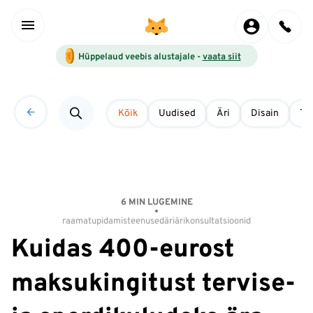
Hüppelaud veebis alustajale -
vaata siit
Kõik
Uudised
Äri
Disain
Tö
6 MIN LUGEMINE
raamatupidamisteenused
äri
ärikonsultatsioonid
Kuidas 400-eurost
maksukingitust tervise-