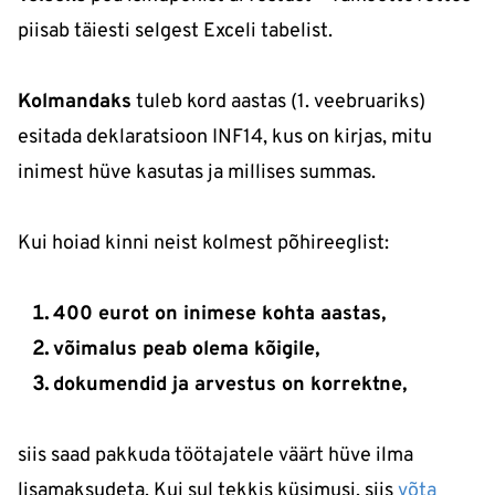
piisab täiesti selgest Exceli tabelist.
Kolmandaks
tuleb kord aastas (1. veebruariks)
esitada deklaratsioon INF14, kus on kirjas, mitu
inimest hüve kasutas ja millises summas.
Kui hoiad kinni neist kolmest põhireeglist:
400 eurot on inimese kohta aastas,
võimalus peab olema kõigile,
dokumendid ja arvestus on korrektne,
siis saad pakkuda töötajatele väärt hüve ilma
lisamaksudeta. Kui sul tekkis küsimusi, siis
võta