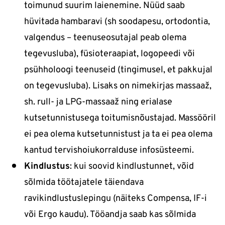
toimunud suurim laienemine. Nüüd saab
hüvitada hambaravi (sh soodapesu, ortodontia,
valgendus – teenuseosutajal peab olema
tegevusluba), füsioteraapiat, logopeedi või
psühholoogi teenuseid (tingimusel, et pakkujal
on tegevusluba). Lisaks on nimekirjas massaaž,
sh. rull- ja LPG-massaaž ning erialase
kutsetunnistusega toitumisnõustajad. Massööril
ei pea olema kutsetunnistust ja ta ei pea olema
kantud tervishoiukorralduse infosüsteemi.
Kindlustus
: kui soovid kindlustunnet, võid
sõlmida töötajatele täiendava
ravikindlustuslepingu (näiteks Compensa, IF-i
või Ergo kaudu). Tööandja saab kas sõlmida