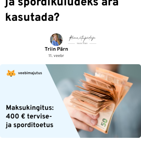
ja spordikuludeks ära
kasutada?
Triin Pärn
11. veebr