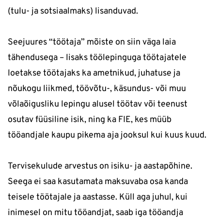
(tulu- ja sotsiaalmaks) lisanduvad.
Seejuures “töötaja” mõiste on siin väga laia
tähendusega – lisaks töölepinguga töötajatele
loetakse töötajaks ka ametnikud, juhatuse ja
nõukogu liikmed, töövõtu-, käsundus- või muu
võlaõigusliku lepingu alusel töötav või teenust
osutav füüsiline isik, ning ka FIE, kes müüb
tööandjale kaupu pikema aja jooksul kui kuus kuud.
Tervisekulude arvestus on isiku- ja aastapõhine.
Seega ei saa kasutamata maksuvaba osa kanda
teisele töötajale ja aastasse. Küll aga juhul, kui
inimesel on mitu tööandjat, saab iga tööandja