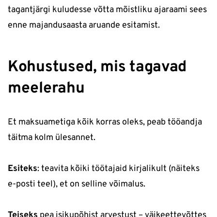
tagantjärgi kuludesse võtta mõistliku ajaraami sees
enne majandusaasta aruande esitamist.
Kohustused, mis tagavad
meelerahu
Et maksuametiga kõik korras oleks, peab tööandja
täitma kolm ülesannet.
Esiteks
: teavita kõiki töötajaid kirjalikult (näiteks
e-posti teel), et on selline võimalus.
Teiseks
pea isikupõhist arvestust – väikeettevõttes