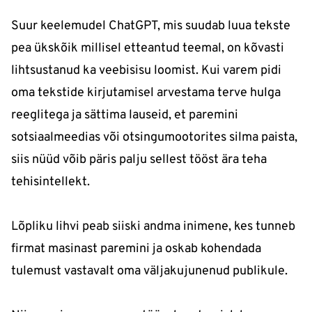
Suur keelemudel ChatGPT, mis suudab luua tekste
pea ükskõik millisel etteantud teemal, on kõvasti
lihtsustanud ka veebisisu loomist. Kui varem pidi
oma tekstide kirjutamisel arvestama terve hulga
reeglitega ja sättima lauseid, et paremini
sotsiaalmeedias või otsingumootorites silma paista,
siis nüüd võib päris palju sellest tööst ära teha
tehisintellekt.
Lõpliku lihvi peab siiski andma inimene, kes tunneb
firmat masinast paremini ja oskab kohendada
tulemust vastavalt oma väljakujunenud publikule.