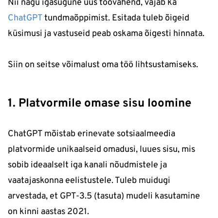
Nii nagu igasugune uus töövahend, vajab ka
ChatGPT
tundmaõppimist. Esitada tuleb õigeid
küsimusi ja vastuseid peab oskama õigesti hinnata.
Siin on seitse võimalust oma töö lihtsustamiseks.
1. Platvormile omase sisu loomine
ChatGPT mõistab erinevate sotsiaalmeedia
platvormide unikaalseid omadusi, luues sisu, mis
sobib ideaalselt iga kanali nõudmistele ja
vaatajaskonna eelistustele. Tuleb muidugi
arvestada, et GPT-3.5 (tasuta) mudeli kasutamine
on kinni aastas 2021.