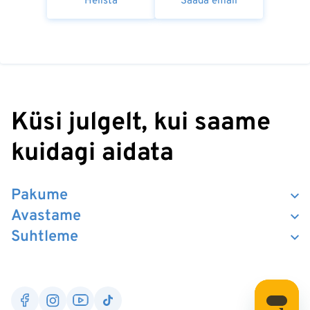
Helista
Saada email
Küsi julgelt, kui saame
kuidagi aidata
Pakume
Avastame
Suhtleme