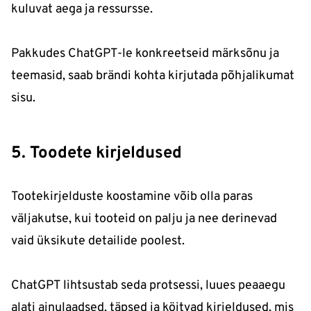
kuluvat aega ja ressursse.
Pakkudes ChatGPT-le konkreetseid märksõnu ja
teemasid, saab brändi kohta kirjutada põhjalikumat
sisu.
5. Toodete kirjeldused
Tootekirjelduste koostamine võib olla paras
väljakutse, kui tooteid on palju ja nee derinevad
vaid üksikute detailide poolest.
ChatGPT lihtsustab seda protsessi, luues peaaegu
alati ainulaadsed, täpsed ja köitvad kirjeldused, mis