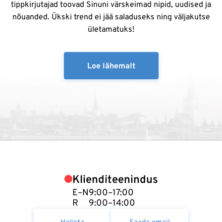
tippkirjutajad toovad Sinuni värskeimad nipid, uudised ja
nõuanded. Ükski trend ei jää saladuseks ning väljakutse
ületamatuks!
Loe lähemalt
Klienditeenindus
E–N
9:00–17:00
R
9:00–14:00