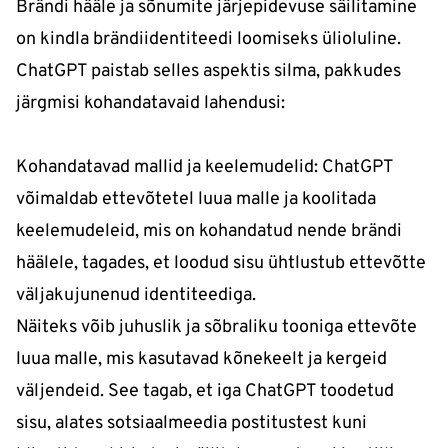
Brändi hääle ja sõnumite järjepidevuse säilitamine
on kindla brändiidentiteedi loomiseks ülioluline.
ChatGPT paistab selles aspektis silma, pakkudes
järgmisi kohandatavaid lahendusi:
Kohandatavad mallid ja keelemudelid: ChatGPT
võimaldab ettevõtetel luua malle ja koolitada
keelemudeleid, mis on kohandatud nende brändi
häälele, tagades, et loodud sisu ühtlustub ettevõtte
väljakujunenud identiteediga.
Näiteks võib juhuslik ja sõbraliku tooniga ettevõte
luua malle, mis kasutavad kõnekeelt ja kergeid
väljendeid. See tagab, et iga ChatGPT toodetud
sisu, alates sotsiaalmeedia postitustest kuni