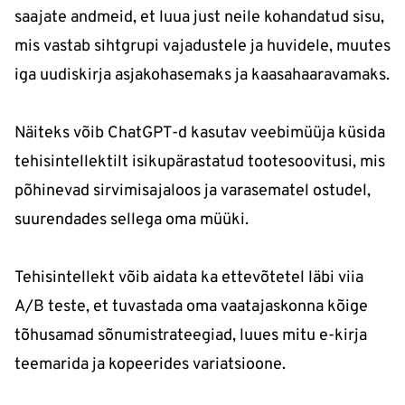
saajate andmeid, et luua just neile kohandatud sisu,
mis vastab sihtgrupi vajadustele ja huvidele, muutes
iga uudiskirja asjakohasemaks ja kaasahaaravamaks.
Näiteks võib ChatGPT-d kasutav veebimüüja küsida
tehisintellektilt isikupärastatud tootesoovitusi, mis
põhinevad sirvimisajaloos ja varasematel ostudel,
suurendades sellega oma müüki.
Tehisintellekt võib aidata ka ettevõtetel läbi viia
A/B teste, et tuvastada oma vaatajaskonna kõige
tõhusamad sõnumistrateegiad, luues mitu e-kirja
teemarida ja kopeerides variatsioone.