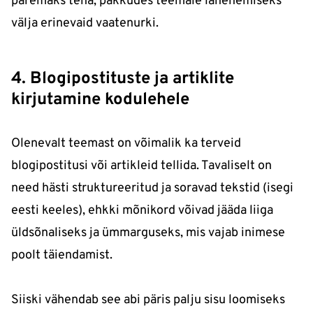
paremaks teha, pakkudes teemale lähenemiseks
välja erinevaid vaatenurki.
4. Blogipostituste ja artiklite
kirjutamine kodulehele
Olenevalt teemast on võimalik ka terveid
blogipostitusi või artikleid tellida. Tavaliselt on
need hästi struktureeritud ja soravad tekstid (isegi
eesti keeles), ehkki mõnikord võivad jääda liiga
üldsõnaliseks ja ümmarguseks, mis vajab inimese
poolt täiendamist.
Siiski vähendab see abi päris palju sisu loomiseks