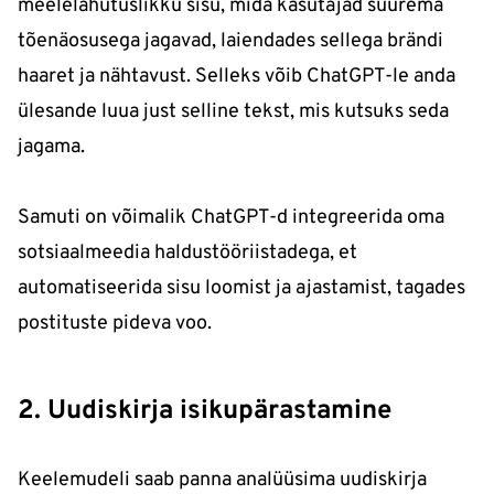
meelelahutuslikku sisu, mida kasutajad suurema
tõenäosusega jagavad, laiendades sellega brändi
haaret ja nähtavust. Selleks võib ChatGPT-le anda
ülesande luua just selline tekst, mis kutsuks seda
jagama.
Samuti on võimalik ChatGPT-d integreerida oma
sotsiaalmeedia haldustööriistadega, et
automatiseerida sisu loomist ja ajastamist, tagades
postituste pideva voo.
2. Uudiskirja isikupärastamine
Keelemudeli saab panna analüüsima uudiskirja