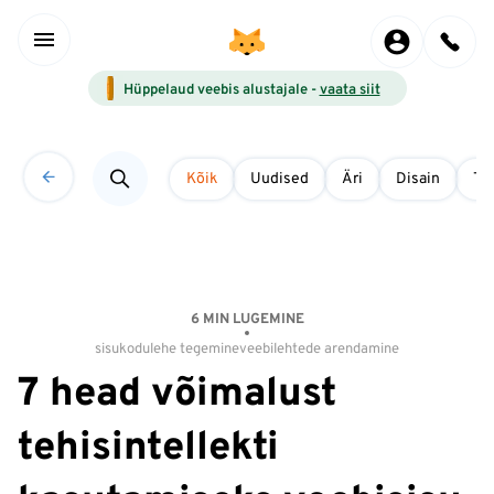
Hüppelaud veebis alustajale -
vaata siit
Kõik
Uudised
Äri
Disain
Tö
6 MIN LUGEMINE
sisu
kodulehe tegemine
veebilehtede arendamine
7 head võimalust
tehisintellekti