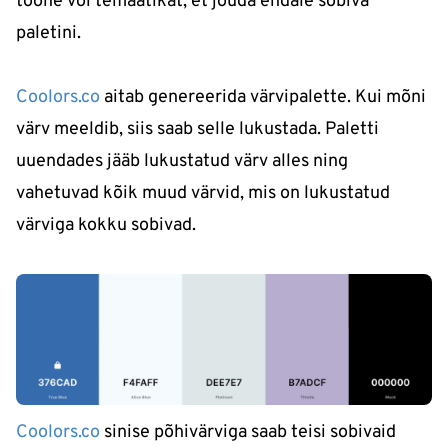
toone või temaatikat, et jõuda endale sobiva
paletini.
Coolors.co
aitab genereerida värvipalette. Kui mõni
värv meeldib, siis saab selle lukustada. Paletti
uuendades jääb lukustatud värv alles ning
vahetuvad kõik muud värvid, mis on lukustatud
värviga kokku sobivad.
Coolors.co
sinise põhivärviga saab teisi sobivaid