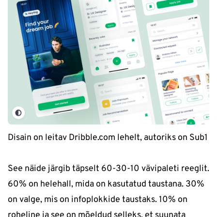
Disain on leitav Dribble.com lehelt, autoriks on Sub1
See näide järgib täpselt 60-30-10 vävipaleti reeglit.
60% on helehall, mida on kasutatud taustana. 30%
on valge, mis on infoplokkide taustaks. 10% on
roheline ja see on mõeldud selleks, et suunata