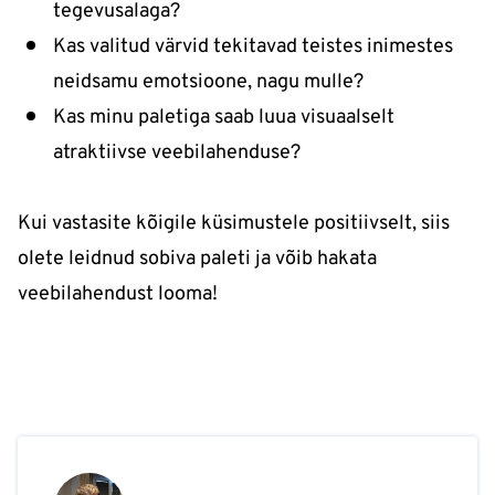
tegevusalaga?
Kas valitud värvid tekitavad teistes inimestes
neidsamu emotsioone, nagu mulle?
Kas minu paletiga saab luua visuaalselt
atraktiivse veebilahenduse?
Kui vastasite kõigile küsimustele positiivselt, siis
olete leidnud sobiva paleti ja võib hakata
veebilahendust looma!