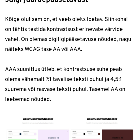
Jälgi juurdepääsetavust
Kõige olulisem on, et veeb oleks loetav. Siinkohal
on tähtis testida kontrastsust erinevate värvide
vahel. On olemas digiligipääsetavuse nõuded, nagu
näiteks WCAG tase AA või AAA.
AAA suunitlus ütleb, et kontrastsuse suhe peab
olema vähemalt 7:1 tavalise teksti puhul ja 4,5:1
suurema või rasvase teksti puhul. Tasemel AA on
leebemad nõuded.