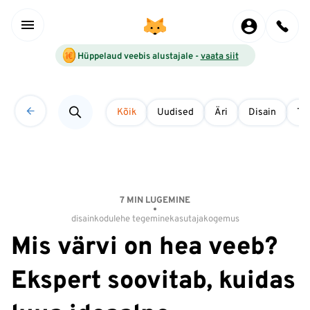
Hüppelaud veebis alustajale -
vaata siit
Kõik
Uudised
Äri
Disain
Tö
7 MIN LUGEMINE
disain
kodulehe tegemine
kasutajakogemus
Mis värvi on hea veeb?
Ekspert soovitab, kuidas