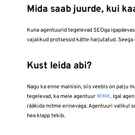
Mida saab juurde, kui k
Kuna agentuurid tegelevad SEOga igapäevaselt
vajalikud protsessid kätte harjutatud. Seega
Kust leida abi?
Nagu ka enne mainisin, siis veebis on palju 
tegelevad, ka meie agentuur
WINK
. Igal age
rääkida mitme erinevaga. Agentuuri valikul so
hea klapp tekib.