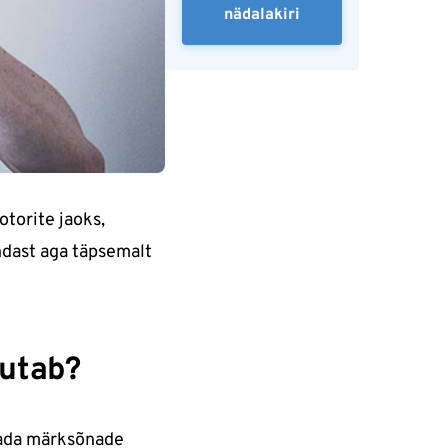
nädalakiri
torite jaoks,
ndast aga täpsemalt
jutab?
tada märksõnade