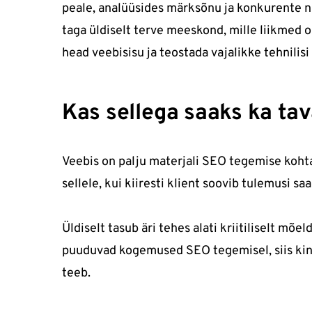
peale, analüüsides märksõnu ja konkurente n
taga üldiselt terve meeskond, mille liikmed
head veebisisu ja teostada vajalikke tehnilis
Kas sellega saaks ka ta
Veebis on palju materjali SEO tegemise kohta 
sellele, kui kiiresti klient soovib tulemusi s
Üldiselt tasub äri tehes alati kriitiliselt mõ
puuduvad kogemused SEO tegemisel, siis kind
teeb.