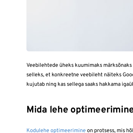
Veebilehtede üheks kuumimaks märksõnaks on
selleks, et konkreetne veebileht näiteks Goo
kujutab ning kas sellega saaks hakkama igaü
Mida lehe optimeerimine
Kodulehe optimeerimine
on protsess, mis h