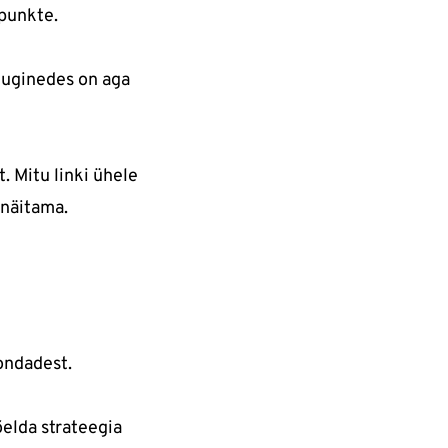
spunkte.
 tuginedes on aga
. Mitu linki ühele
 näitama.
ondadest.
õelda strateegia