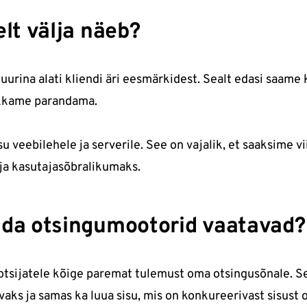
t välja näeb?
rina alati kliendi äri eesmärkidest. Sealt edasi saame 
akkame parandama.
su veebilehele ja serverile. See on vajalik, et saaksime v
 ja kasutajasõbralikumaks.
ida otsingumootorid vaatavad?
sijatele kõige paremat tulemust oma otsingusõnale. Se
ks ja samas ka luua sisu, mis on konkureerivast sisust o