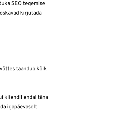
 eduka SEO tegemise
 oskavad kirjutada
võttes taandub kõik
ui kliendil endal täna
da igapäevaselt