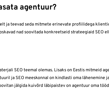
aasata agentuur?
 ja teevad seda mitmete erinevate profiilidega klientide
 oskavad nad soovitada konkreetseid strateegiaid SEO el
materjali SEO teemal olemas. Lisaks on Eestis mitmeid a
ntuuril ja SEO meeskonnal on kindlasti oma lähenemine j
ovitan jälgida kuivõrd läbipaistev on agentuur oma tööd 