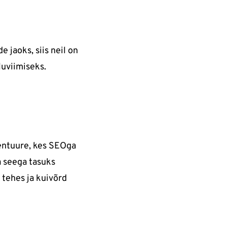
 jaoks, siis neil on
luviimiseks.
gentuure, kes SEOga
a seega tasuks
tehes ja kuivõrd