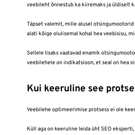
veebileht õnnestub ka kiiremaks ja üldiselt k
Täpset valemit, mille alusel otsingumootorid
alati kõige olulisemal kohal hea veebisisu, mi
Sellele lisaks vaatavad enamik otsingumootorei
veebilehele on indikatsioon, et seal on hea s
Kui keeruline see protse
Veebilehe optimeerimise protsess ei ole keer
Küll aga on keeruline leida üht SEO eksperti