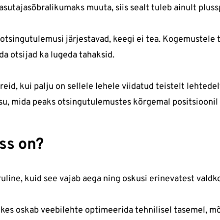
asutajasõbralikumaks muuta, siis sealt tuleb ainult plus
 otsingutulemusi järjestavad, keegi ei tea. Kogemustele
da otsijad ka lugeda tahaksid.
d, kui palju on sellele lehele viidatud teistelt lehtedelt
isu, mida peaks otsingutulemustes kõrgemal positsioonil
ss on?
uline, kuid see vajab aega ning oskusi erinevatest valdk
, kes oskab veebilehte optimeerida tehnilisel tasemel, m