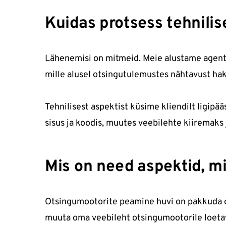
Kuidas protsess tehnilisel
Lähenemisi on mitmeid. Meie alustame agentuu
mille alusel otsingutulemustes nähtavust h
Tehnilisest aspektist küsime kliendilt ligipää
sisus ja koodis, muutes veebilehte kiiremaks
Mis on need aspektid, m
Otsingumootorite peamine huvi on pakkuda ot
muuta oma veebileht otsingumootorile loetava