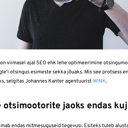
 viimasel ajal SEO ehk lehe optimeerimine otsingumoo
gle'i otsingus esimeste sekka jõuaks. Mis see protsess e
ks, selgitas Johannes Kanter agentuurist
WINK
.
 otsimootorite jaoks endas ku
õlmab endas mitmesuguseid tegevusi. Esiteks tuleb alus