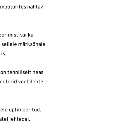
simootorites nähtav
erimist kui ka
a sellele märksõnale
is.
 on tehniliselt heas
mootorid veebilehte
dele optimeeritud.
tel lehtedel.