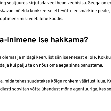
ing sealjuures kirjutada veel head veebisisu. Seega on
 oskavad mõelda konkreetse ettevõtte eesmärkide peale,
i optimeerimisi veebilehe koodis.
va-inimene ise hakkama?
olemas ja midagi keerulist siin iseenesest ei ole. Kokku
aada ja kui palju ta on nõus oma aega sinna panustama.
elda, mida tehes suudetakse kõige rohkem väärtust luua. K
lasti soovitan võtta ühendust mõne agentuuriga, kes se