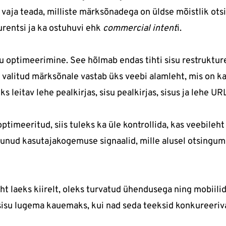
vaja teada, milliste märksõnadega on üldse mõistlik ot
urentsi ja ka ostuhuvi ehk
commercial intent
i.
 optimeerimine. See hõlmab endas tihti sisu restrukture
le valitud märksõnale vastab üks veebi alamleht, mis on k
leitav lehe pealkirjas, sisu pealkirjas, sisus ja lehe URL
optimeeritud, siis tuleks ka üle kontrollida, kas veebileht
utunud kasutajakogemuse signaalid, mille alusel otsingu
ht laeks kiirelt, oleks turvatud ühendusega ning mobiili
bisisu lugema kauemaks, kui nad seda teeksid konkureeriva