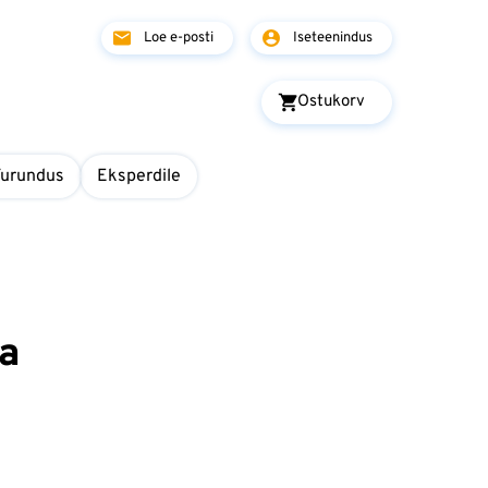
Loe e-posti
Iseteenindus
Ostukorv
Turundus
Eksperdile
da