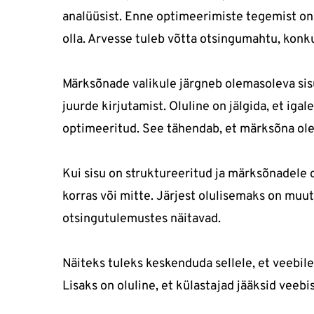
analüüsist. Enne optimeerimiste tegemist on 
olla. Arvesse tuleb võtta otsingumahtu, konk
Märksõnade valikule järgneb olemasoleva sisu
juurde kirjutamist. Oluline on jälgida, et iga
optimeeritud. See tähendab, et märksõna oleks 
Kui sisu on struktureeritud ja märksõnadele 
korras või mitte. Järjest olulisemaks on mu
otsingutulemustes näitavad.
Näiteks tuleks keskenduda sellele, et veebile
Lisaks on oluline, et külastajad jääksid vee