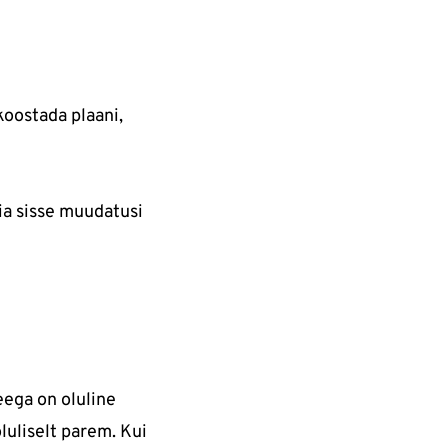
koostada plaani,
iia sisse muudatusi
ega on oluline
luliselt parem. Kui