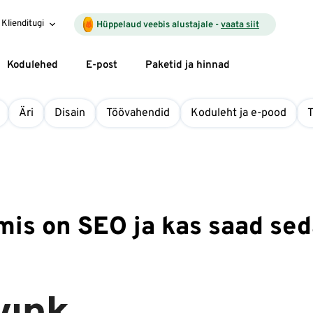
Klienditugi
Hüppelaud veebis alustajale -
vaata siit
Kodulehed
E-post
Paketid ja hinnad
Äri
Disain
Töövahendid
Koduleht ja e-pood
mis on SEO ja kas saad se