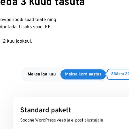
 seda 3 kuud tasuta
ooviperioodi saad teate ning
lõpetada. Lisaks saad .EE
12 kuu jooksul.
Maksa iga kuu
Maksa kord aastas
Säästa 2
Standard pakett
Soodne WordPress veeb ja e-post alustajale