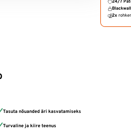
24/7 Pat
Blackwall
2x
rohke
b
Tasuta nõuanded äri kasvatamiseks
Turvaline ja kiire teenus