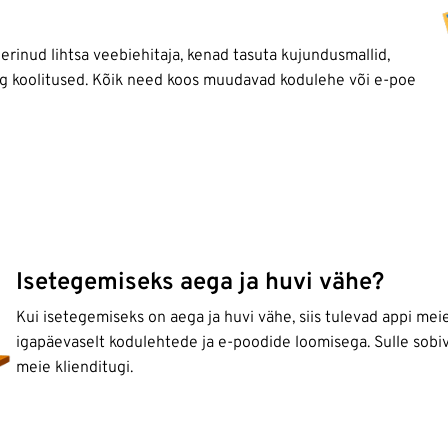
rinud lihtsa veebiehitaja, kenad tasuta kujundusmallid,
ing koolitused. Kõik need koos muudavad kodulehe või e-poe
Isetegemiseks aega ja huvi vähe?
Kui isetegemiseks on aega ja huvi vähe, siis tulevad appi me
igapäevaselt kodulehtede ja e-poodide loomisega. Sulle sobiv
meie klienditugi.