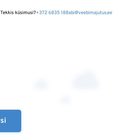
Tekkis küsimusi?
+372 6835 188
abi@veebimajutus.ee
si