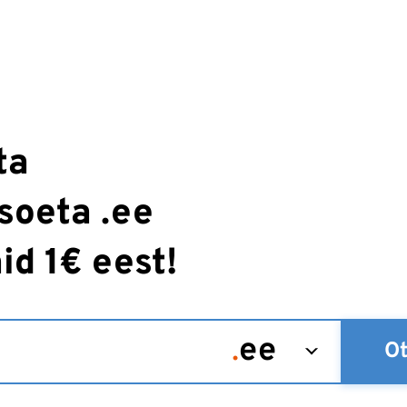
ta
soeta .ee
d 1€ eest!
Ot