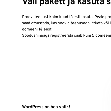
Vali pakett ja kasuta
Proovi teenust kolm kuud täiesti tasuta. Peale pr
saad otsustada, kas soovid teenusega jätkata või 
domeeni 1€ eest.
Soodushinnaga registreerida saab kuni 5 domeeni 
WordPress on hea valik!