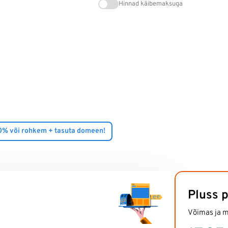
Hinnad käibemaksuga
0% või rohkem + tasuta domeen!
Pluss 
Võimas ja 