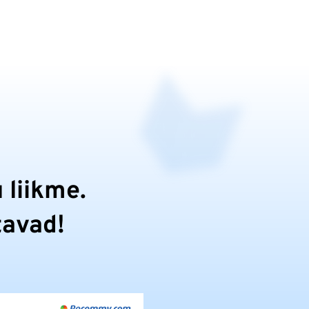
 liikme.
tavad!