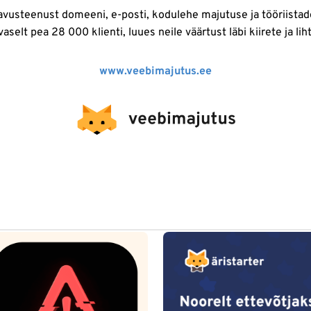
usteenust domeeni, e-posti, kodulehe majutuse ja tööriistade
selt pea 28 000 klienti, luues neile väärtust läbi kiirete ja li
www.veebimajutus.ee