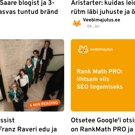
 Saare blogist ja 3-
Äristarter: kuidas l
kasvas tuntud bränd
rütm läbi juhuste ja
Veebimajutus.ee
06. Jul
6 MIN READING
essist
Otsetee Google'i ots
Franz Raveri edu ja
on RankMath PRO ja k