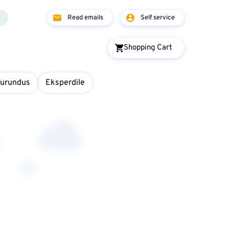
Read emails
Self service
Shopping Cart
Turundus
Eksperdile