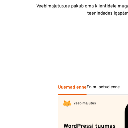
Veebimajutus.ee pakub oma klientidele mugav
teenindades igapäeva
Uuemad enne
Enim loetud enne