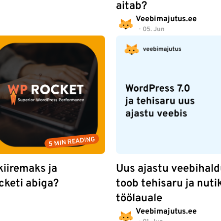
aitab?
Veebimajutus.ee
05. Jun
5 MIN READING
iiremaks ja
Uus ajastu veebihald
keti abiga?
toob tehisaru ja nut
töölauale
Veebimajutus.ee