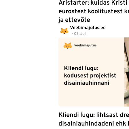
Äristarter: kuidas Kristi
eurostest koolitustest 
ja ettevõte
Veebimajutus.ee
08. Jul
Kliendi lugu: lihtsast dr
disainiauhindadeni ehk 