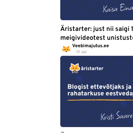
Äristarter: just nii saigi
meigivideotest unistust
Veebimajutus.ee
17. Jul