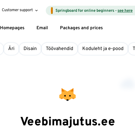
Customer support
Springboard for online beginners -
see here
Homepages
Email
Packages and prices
Äri
Disain
Töövahendid
Koduleht ja e-pood
Veebimajutus.ee