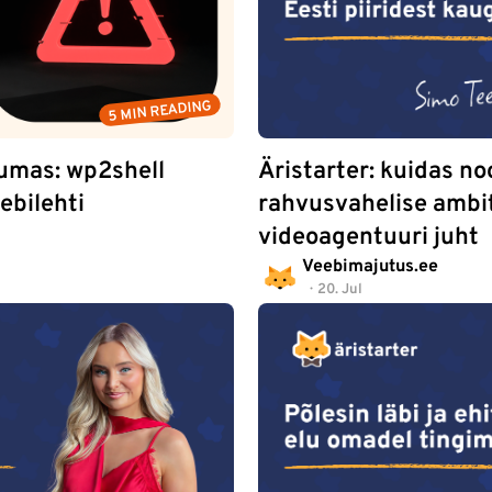
5 MIN READING
umas: wp2shell
Äristarter: kuidas no
bilehti
rahvusvahelise ambi
videoagentuuri juht
Veebimajutus.ee
20. Jul