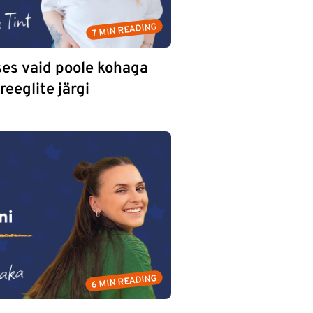
7 MIN READING
ses vaid poole kohaga
reeglite järgi
6 MIN READING