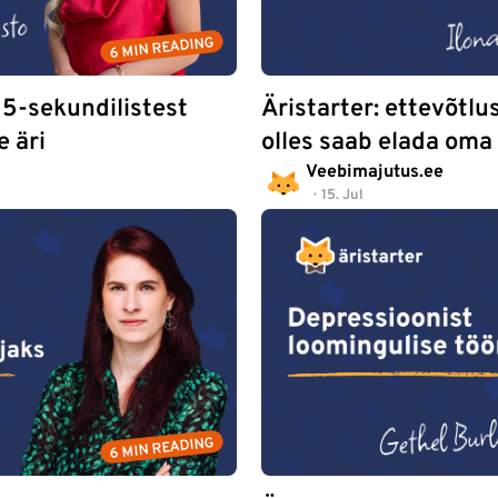
6 MIN READING
 15-sekundilistest
Äristarter: ettevõtlu
e äri
olles saab elada oma 
Veebimajutus.ee
15. Jul
6 MIN READING