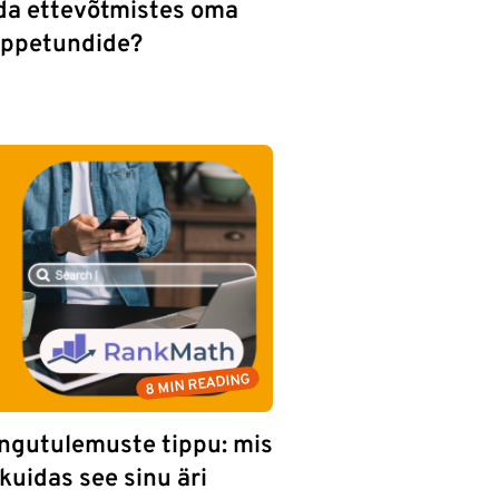
eida ettevõtmistes oma
 õppetundide?
8 MIN READING
ingutulemuste tippu: mis
uidas see sinu äri