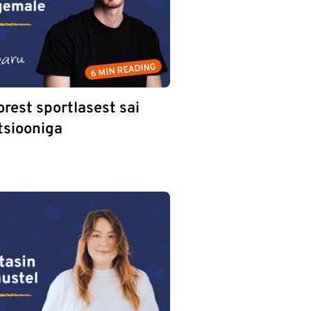
6 MIN READING
orest sportlasest sai
tsiooniga