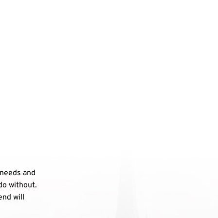
 needs and
do without.
end will