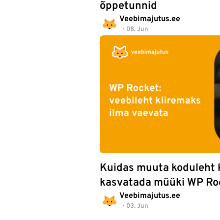
õppetunnid
Veebimajutus.ee
08. Jun
Kuidas muuta koduleht k
kasvatada müüki WP Roc
Veebimajutus.ee
03. Jun