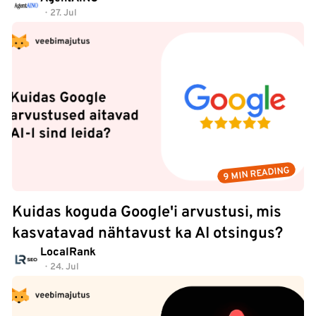
27. Jul
9 MIN READING
Kuidas koguda Google'i arvustusi, mis
kasvatavad nähtavust ka AI otsingus?
LocalRank
24. Jul