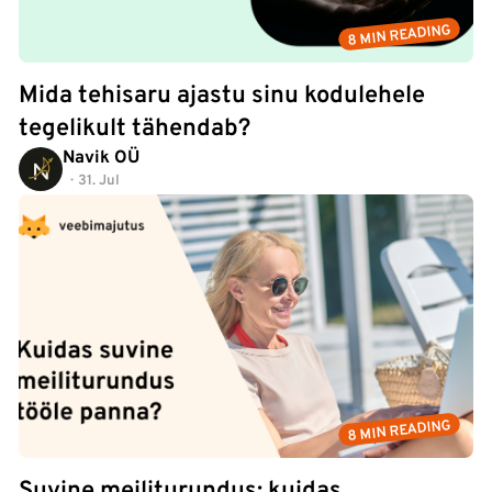
8 MIN READING
Mida tehisaru ajastu sinu kodulehele
tegelikult tähendab?
Navik OÜ
31. Jul
8 MIN READING
Suvine meiliturundus: kuidas