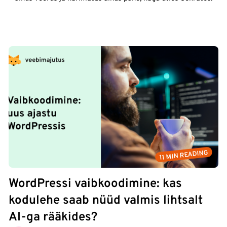
11 MIN READING
WordPressi vaibkoodimine: kas
kodulehe saab nüüd valmis lihtsalt
AI-ga rääkides?