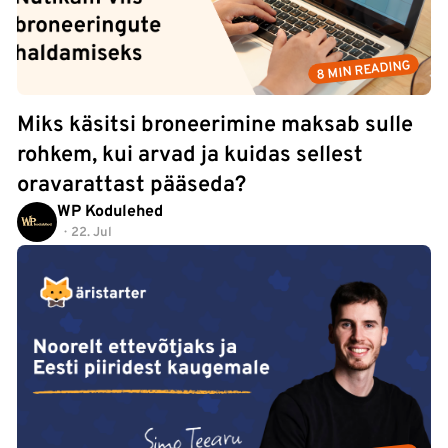
8 MIN READING
Miks käsitsi broneerimine maksab sulle
rohkem, kui arvad ja kuidas sellest
oravarattast pääseda?
WP Kodulehed
22. Jul