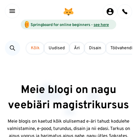
Springboard for online beginners -
see here
Kõik
Uudised
Äri
Disain
Töövahendid
Meie blogi on nagu
veebiäri magistrikursus
Meie blogis on kaetud kõik olulisemad e-äri tahud: kodulehe
valmistamine, e-pood, turundus, disain ja nii edasi. Tarkus on
ainus voorus ja harimatus ainus pahe, nagu ütles Sokrates.