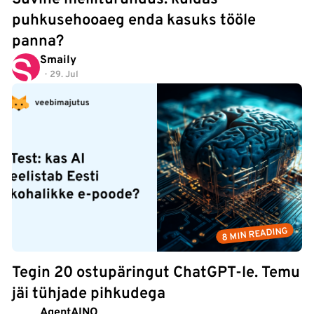
puhkusehooaeg enda kasuks tööle
panna?
Smaily
29. Jul
8 MIN READING
Tegin 20 ostupäringut ChatGPT-le. Temu
jäi tühjade pihkudega
AgentAINO