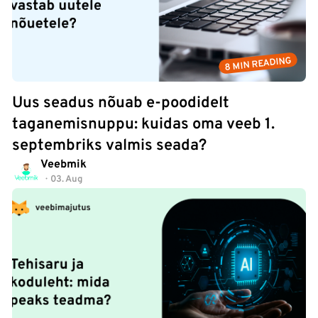
8 MIN READING
Uus seadus nõuab e-poodidelt
taganemisnuppu: kuidas oma veeb 1.
septembriks valmis seada?
Veebmik
03. Aug