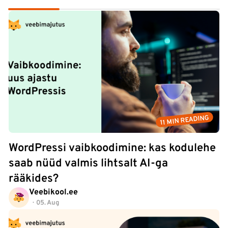
11 MIN READING
WordPressi vaibkoodimine: kas kodulehe
saab nüüd valmis lihtsalt AI-ga
rääkides?
Veebikool.ee
05. Aug