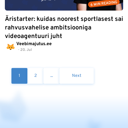
6 MIN READING
Äristarter: kuidas noorest sportlasest sai
rahvusvahelise ambitsiooniga
videoagentuuri juht
Veebimajutus.ee
20. Jul
1
2
...
Next