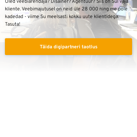
Oled veebiarendaja? Disainer? Agentuur? Siis on Sul vaja
kliente. Veebimajutusel on neid üle 28 000 ning me pole
kadedad - viime Su meelsasti kokku uute klientidega.
Tasuta!
Täida digipartneri taotlus
Soovitame Sind oma klientidele kõikides klienditoe
kanalites.