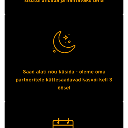
sisuturundada ja nähtavaks teha
Saad alati nõu küsida - oleme oma
partneritele kättesaadavad kasvõi kell 3
öösel