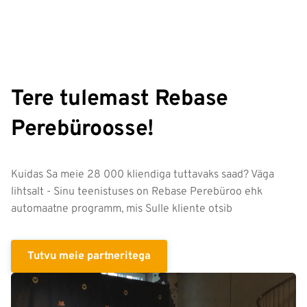
Tere tulemast Rebase
Perebüroosse!
Kuidas Sa meie 28 000 kliendiga tuttavaks saad? Väga
lihtsalt - Sinu teenistuses on Rebase Perebüroo ehk
automaatne programm, mis Sulle kliente otsib
Tutvu meie partneritega