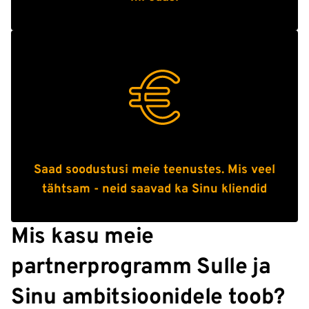
Saad soodustusi meie teenustes. Mis veel
tähtsam - neid saavad ka Sinu kliendid
Mis kasu meie
partnerprogramm Sulle ja
Sinu ambitsioonidele toob?