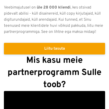
Veebimajutusel on
üle 28 000 kliendi
, kes otsivad
pidevalt abilisi - küll disainereid, küll copy kirjutajaid, küll
digiturundajaid, küll arendajaid. Kui tunned, et Sinu
teenused meie klientidele huvi võiksid pakkuda, liitu meie
partnerprogrammiga. See on lihtne ega maksa midagi!
Liitu tasuta
Mis kasu meie
partnerprogramm Sulle
toob?