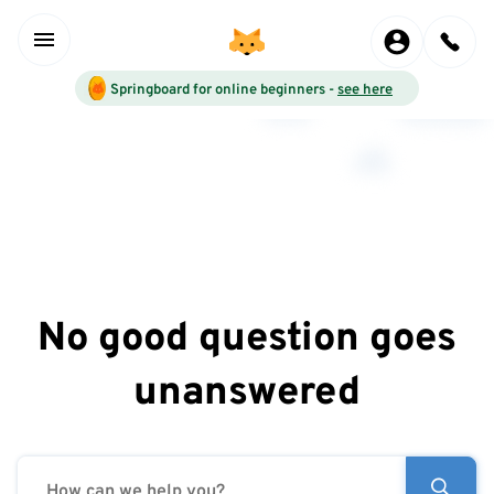
Springboard for online beginners -
see here
No good question goes
unanswered