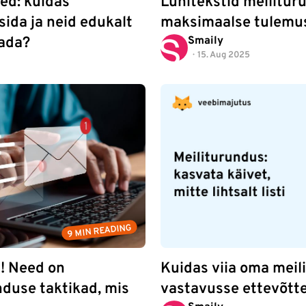
ed: kuidas
Lühitekstid meilitu
ida ja neid edukalt
maksimaalse tulemus
ada?
Smaily
15. Aug 2025
9 MIN READING
a! Need on
Kuidas viia oma meil
duse taktikad, mis
vastavusse ettevõtt