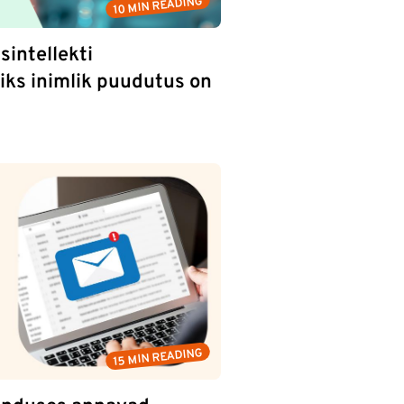
10 MIN READING
sintellekti
iks inimlik puudutus on
15 MIN READING