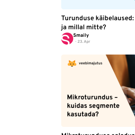
Turunduse käibelaused: 
ja millal mitte?
Smaily
23. Apr