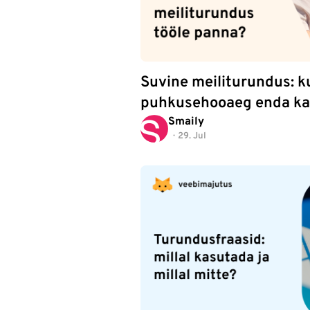
Suvine meiliturundus: k
puhkusehooaeg enda ka
Smaily
29. Jul