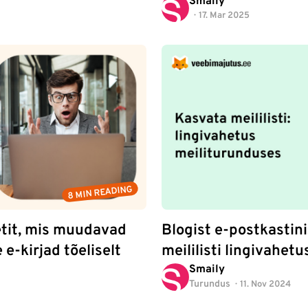
Smaily
17. Mar 2025
8 MIN READING
etit, mis muudavad
Blogist e-postkastin
 e-kirjad tõeliselt
meililisti lingivahetu
Smaily
Turundus
11. Nov 2024