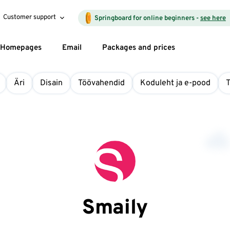
Customer support
Springboard for online beginners -
see here
Homepages
Email
Packages and prices
Äri
Disain
Töövahendid
Koduleht ja e-pood
Smaily