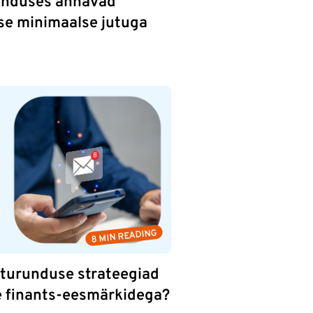
runduses annavad
e minimaalse jutuga
8 MIN READING
iturunduse strateegiad
e finants-eesmärkidega?