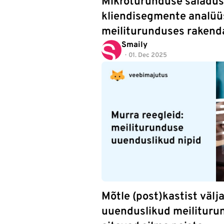
Mikroturunduse saladus
kliendisegmente analüüs
meiliturunduses rakend
Smaily
01. Dec 2025
Mõtle (post)kastist välj
uuenduslikud meiliturun