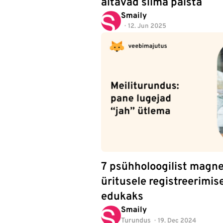
aitavad silma paista
Smaily
12. Jun 2025
7 psühholoogilist magn
üritusele registreerimise
edukaks
Smaily
Turundus
19. Dec 2024