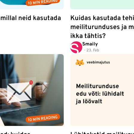
10 MIN READING
millal neid kasutada
Kuidas kasutada tehi
meiliturunduses ja m
ikka tähtis?
Smaily
23. Feb
10 MIN READING