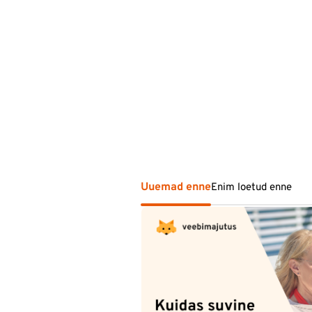
Uuemad enne
Enim loetud enne