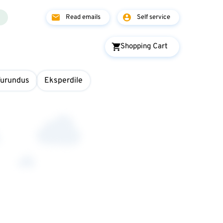
Read emails
Self service
Shopping Cart
Turundus
Eksperdile