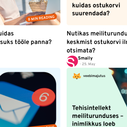
8 MIN READING
uidas
Nutikas meiliturundu
suks tööle panna?
keskmist ostukorvi il
otsimata?
Smaily
25. May