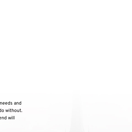
 needs and
do without.
end will